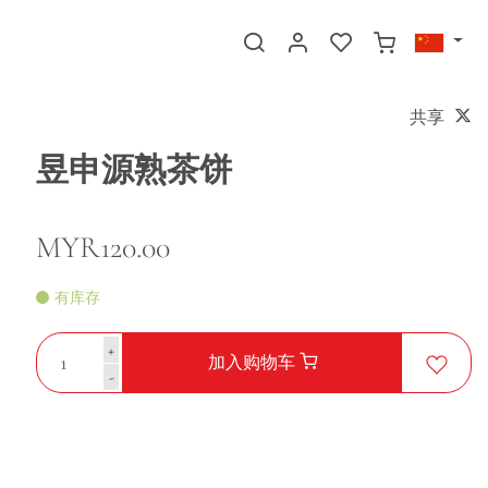
共享
昱申源熟茶饼
MYR120.00
有库存
+
加入购物车
-